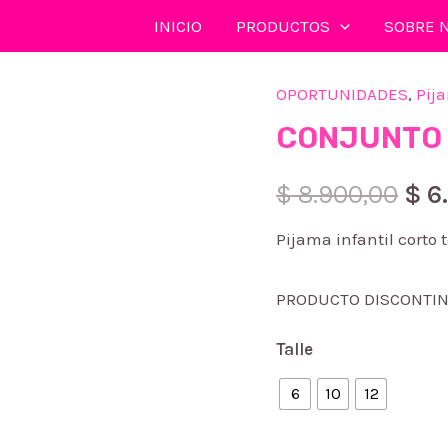
INICIO
PRODUCTOS
SOBRE 
OPORTUNIDADES
,
Pij
CONJUNTO 
El
$
8.900,00
$
6
pre
Pijama infantil cort
orig
PRODUCTO DISCONTI
era:
Talle
$ 8
6
10
12