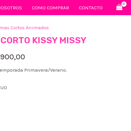
NOSOTROS
COMO COMPRAR
CONTACTO
amas Cortos Animados
CORTO KISSY MISSY
El
.900,00
cio
precio
o temporada Primavera/Verano.
inal
actual
NUO
es:
.900,00.
$ 6.900,00.