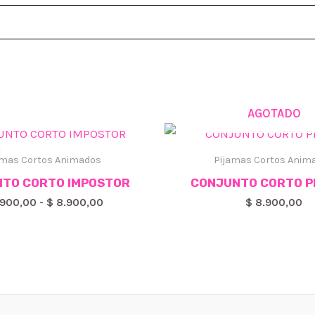
AGOTADO
amas Cortos Animados
Pijamas Cortos Anim
TO CORTO IMPOSTOR
CONJUNTO CORTO P
Rango
900,00
-
$
8.900,00
$
8.900,00
de
precios:
desde
$ 4.900,00
hasta
$ 8.900,00