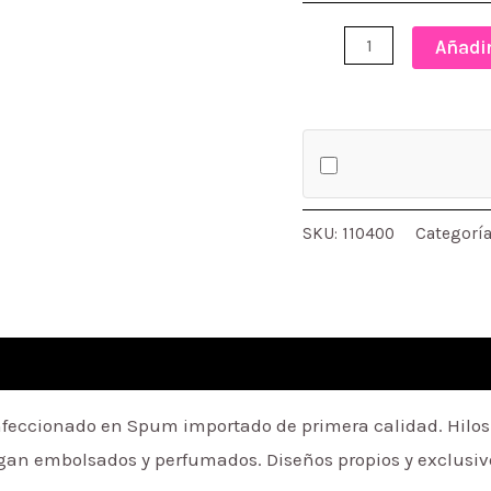
CONJUNTO
Añadir
CORTO
KISSY
MISSY
cantidad
SKU:
110400
Categorí
eccionado en Spum importado de primera calidad. Hilos a 
regan embolsados y perfumados. Diseños propios y exclusiv