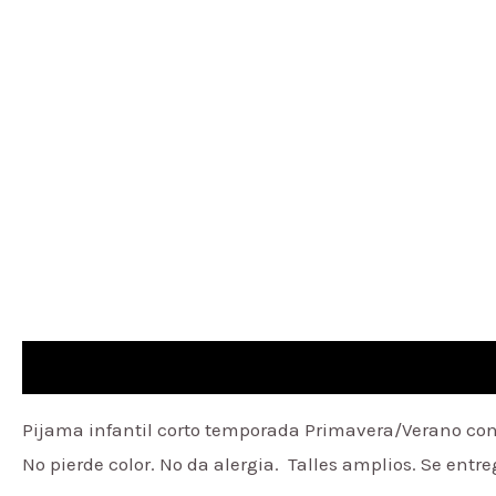
Descripción
Información adicional
Pijama infantil corto temporada Primavera/Verano conf
No pierde color. No da alergia. Talles amplios. Se ent