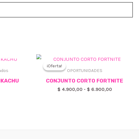
¡Oferta!
¡Oferta!
ados
OPORTUNIDADES
IKACHU
CONJUNTO CORTO FORTNITE
Rango
$
4.900,00
-
$
6.900,00
de
precios:
desde
$ 4.900,00
hasta
$ 6.900,00