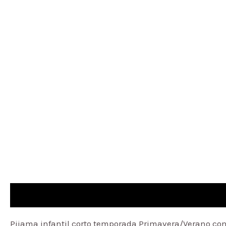
Descripción
Información adicional
Pijama infantil corto temporada Primavera/Verano conf