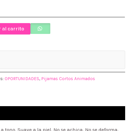
hasta
$ 6.900,00
 al carrito
as:
OPORTUNIDADES
,
Pijamas Cortos Animados
tono. Suave a la piel. No se achica. No se deforma.