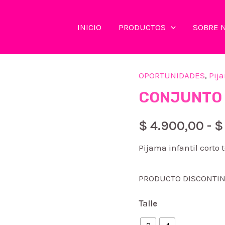
INICIO
PRODUCTOS
SOBRE 
OPORTUNIDADES
,
Pij
CONJUNTO 
$
4.900,00
-
$
Pijama infantil cort
PRODUCTO DISCONTI
Talle