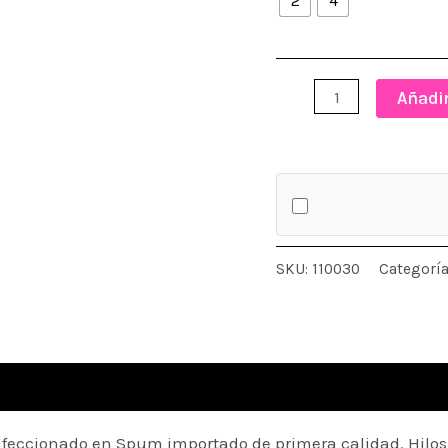
2
4
CONJUNTO
Añadir
CORTO
LADY
BUG
cantidad
SKU:
110030
Categorí
eccionado en Spum importado de primera calidad. Hilos a 