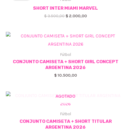
SHORT INTER MIAMI MARVEL
El
El
$
3.500,00
$
2.000,00
precio
precio
original
actual
era:
es:
$ 3.500,00.
$ 2.000,00.
Fútbol
CONJUNTO CAMISETA + SHORT GIRL CONCEPT
ARGENTINA 2026
$
10.500,00
AGOTADO
Fútbol
CONJUNTO CAMISETA + SHORT TITULAR
ARGENTINA 2026