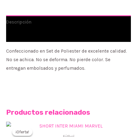
cantidad
Descripción
Información adicional
Confeccionado en Set de Poliester de excelente calidad.
No se achica. No se deforma. No pierde color. Se
entregan embolsados y perfumados.
Productos relacionados
¡Oferta!
¡Oferta!
Fútbol