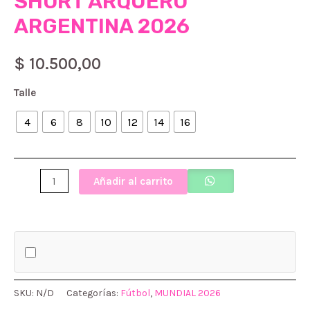
SHORT ARQUERO
ARGENTINA 2026
$
10.500,00
Talle
4
6
8
10
12
14
16
CONJUNTO
Añadir al carrito
CAMISETA
+
SHORT
ARQUERO
ARGENTINA
SKU:
N/D
Categorías:
Fútbol
,
MUNDIAL 2026
2026