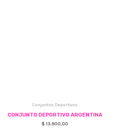
Conjuntos Deportivos
CONJUNTO DEPORTIVO ARGENTINA
$
13.900,00