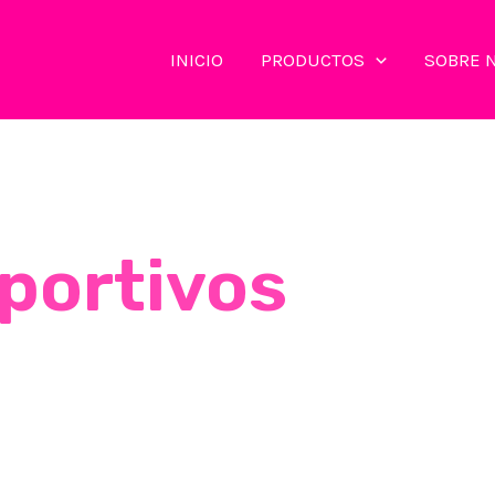
INICIO
PRODUCTOS
SOBRE 
portivos