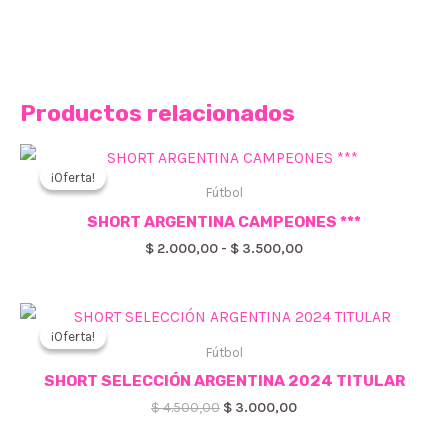
Productos relacionados
¡Oferta!
¡Oferta!
Fútbol
SHORT ARGENTINA CAMPEONES ***
Rango
$
2.000,00
-
$
3.500,00
de
precios:
desde
$ 2.000,00
hasta
¡Oferta!
¡Oferta!
Fútbol
$ 3.500,00
SHORT SELECCIÓN ARGENTINA 2024 TITULAR
El
El
$
4.500,00
$
3.000,00
precio
precio
original
actual