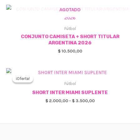
era:
es:
AGOTADO
$ 4.500,00.
$ 3.000,00.
Fútbol
CONJUNTO CAMISETA + SHORT TITULAR
ARGENTINA 2026
$
10.500,00
¡Oferta!
¡Oferta!
Fútbol
SHORT INTER MIAMI SUPLENTE
Rango
$
2.000,00
-
$
3.500,00
de
precios:
desde
$ 2.000,00
hasta
$ 3.500,00