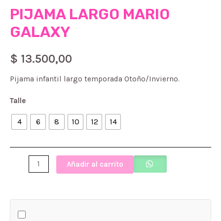
PIJAMA LARGO MARIO
GALAXY
$
13.500,00
Pijama infantil largo temporada Otoño/Invierno.
Talle
4
6
8
10
12
14
PIJAMA
Añadir al carrito
LARGO
MARIO
GALAXY
cantidad