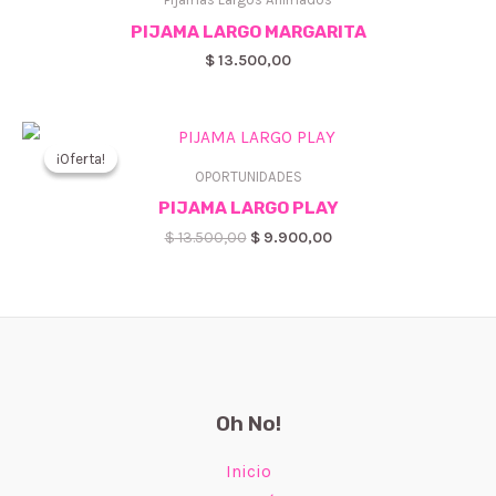
PIJAMA LARGO MARGARITA
$
13.500,00
¡Oferta!
¡Oferta!
OPORTUNIDADES
PIJAMA LARGO PLAY
El
El
$
13.500,00
$
9.900,00
precio
precio
original
actual
era:
es:
$ 13.500,00.
$ 9.900,00.
Oh No!
Inicio